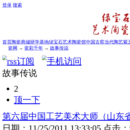
登录
搜索
首页
陶瓷商城
研学基地
绿宝石艺术陶瓷馆
中国古窑
当代陶艺
紫
瓷网
→
瓷彩千年
→
故事传说
故事传说
2
顶一下
第六届中国工艺美术大师（山东
日期：
11/25/2011 13:33:05
点击：