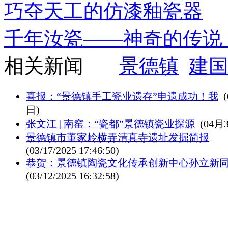
巧夺天工的仿漆釉瓷器
千年汝瓷——神奇的传说
相关新闻
景德镇
建
喜报：“景德镇手工瓷业遗存”申遗成功！我
日)
张文江 | 南窑：“瓷都”景德镇瓷业探源
(04月
景德镇市董家岭横弄清真寺遗址发掘简报
(03/17/2025 17:46:50)
恭贺：景德镇陶瓷文化传承创新中心孙立新
(03/12/2025 16:32:58)