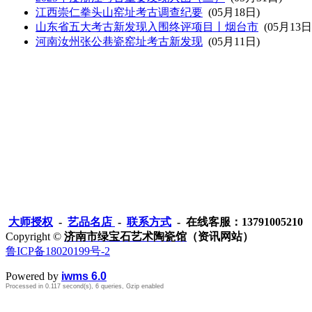
江西崇仁拳头山窑址考古调查纪要
(05月18日)
山东省五大考古新发现入围终评项目丨烟台市
(05月13日
河南汝州张公巷瓷窑址考古新发现
(05月11日)
大师授权
-
艺品名店
-
联系方式
- 在线客服：13791005210
Copyright ©
济南市绿宝石艺术陶瓷馆
（资讯网站）
鲁ICP备18020199号-2
Powered by
iwms 6.0
Processed in 0.117 second(s), 6 queries, Gzip enabled