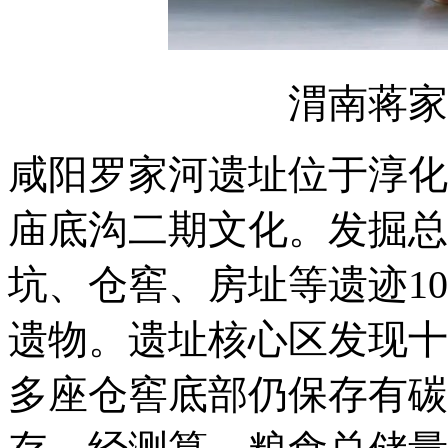
渭南蒋家
咸阳罗家河遗址位于淳化
庙底沟二期文化。发掘总面
坑、仓窖、房址等遗迹1
遗物。遗址核心区发现十
多座仓窖底部仍保存有碳