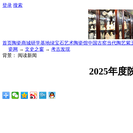
登录
搜索
首页
陶瓷商城
研学基地
绿宝石艺术陶瓷馆
中国古窑
当代陶艺
紫
瓷网
→
文史之窗
→
考古发现
背景：
阅读新闻
2025年