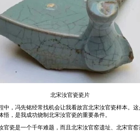
北宋汝官瓷瓷片
程中，冯先铭经常找机会让我看故宫北宋汝官瓷样本。这
体悟，是我成功烧制北宋汝官瓷的重要条件。
北宋汝官瓷是一个千年难题，而且北宋汝官窑遗址、北宋官