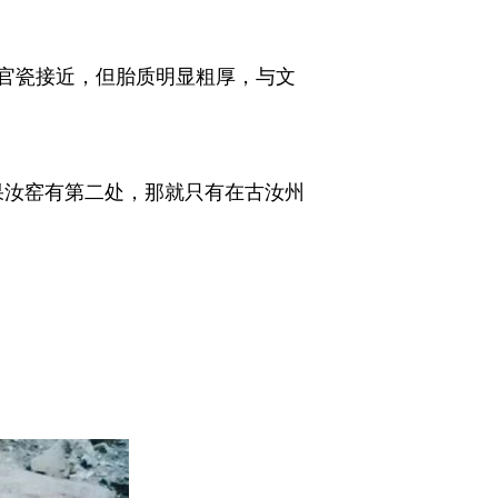
官瓷接近，但胎质明显粗厚，与文
果汝窑有第二处，那就只有在古汝州