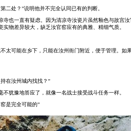
没有第二处？”说明他并不完全认同已有的判断。
凉寺也一直有疑虑。因为清凉寺汝瓷片虽然釉色与故宫汝
瓷实物差异较大，缺乏汝官窑应有的典雅、精细气质。
就不太可能在乡下，只能在汝州衙门附近，便于管理。如
持在汝州城内找找？”
毫不犹豫地答应了，就像一名战士接受战斗任务一样。
窑是完全可能的”