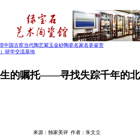
馆
中国古窑
当代陶艺
紫玉金砂
陶瓷名家
名瓷鉴赏
）研学交流基地
生的嘱托——寻找失踪千年的北
来源：独家美评 作者：朱文立