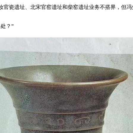
汝官瓷遗址、北宋官窑遗址和柴窑遗址业务不搭界，但冯
处？”