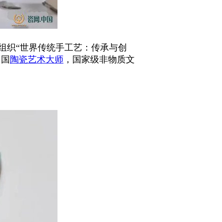
组织“世界传统手工艺：传承与创
中国
陶瓷艺术大师
，国家级非物质文