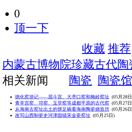
历史上川渝同属天府之国
的陶瓷窑址主要有南岸黄
合川炉堆子、涪陵蔺市窑
南岸区黄桷垭涂山，为宋
釉、兔毫釉、玳瑁釉碗等
【重
荣昌窑遗址位于今重庆市