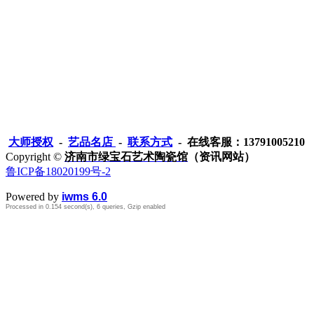
至近代瓷窑。荣昌窑以烧
碗、盏、盘、碟、罐、瓶
较厚，器物外壁一般施半
足。