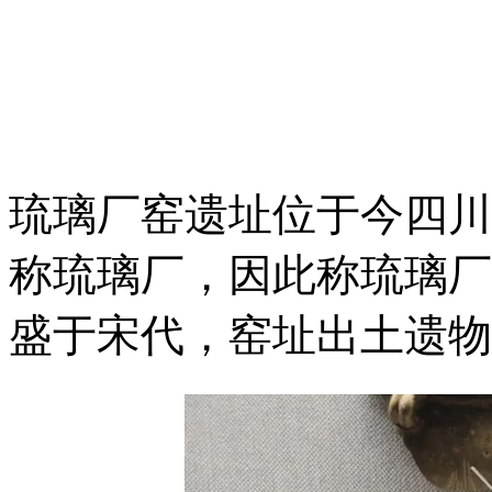
琉璃厂窑遗址位于今四川
称琉璃厂，因此称琉璃厂
盛于宋代，窑址出土遗物