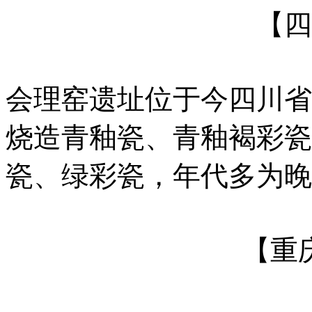
邛崃窑遗址位于今四川省
代有较大发展。邛崃窑中
型特征，品种有青釉褐、
湖南长沙窑瓷器有相似特
【四