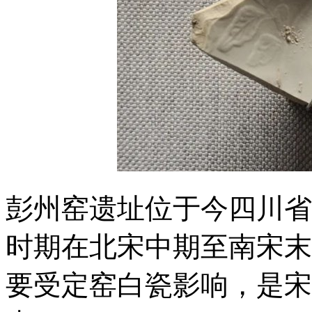
彭州窑遗址位于今四川省
时期在北宋中期至南宋末
要受定窑白瓷影响，是宋