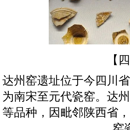
【四
达州窑遗址位于今四川省
为南宋至元代瓷窑。达州
等品种，因毗邻陕西省，
窑