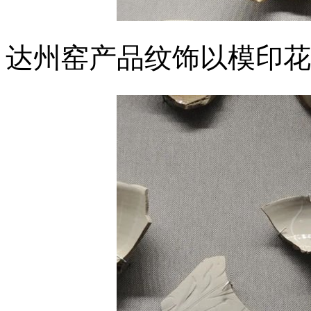
达州窑产品纹饰以模印花