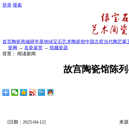
登录
搜索
首页
陶瓷商城
研学基地
绿宝石艺术陶瓷馆
中国古窑
当代陶艺
紫
瓷网
→
名瓷鉴赏
→
馆藏瓷器
背景：
阅读新闻
故宫陶瓷馆陈列
[日期：2025-04-12]
来源