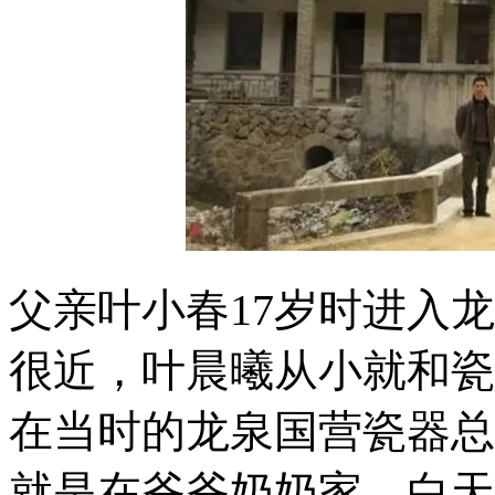
父亲叶小春17岁时进入
很近，叶晨曦从小就和瓷
在当时的龙泉国营瓷器总
就是在爷爷奶奶家，白天