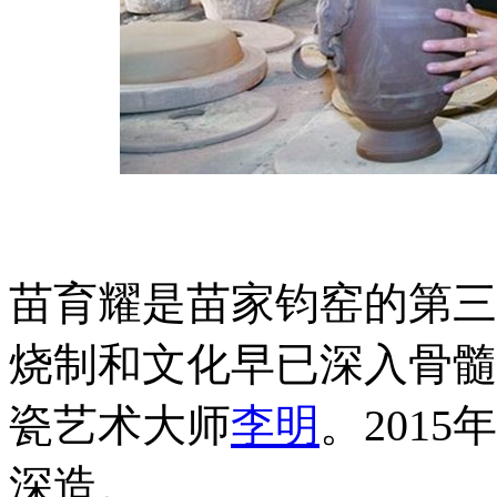
苗育耀是苗家钧窑的第三
烧制和文化早已深入骨髓
瓷艺术大师
李明
。201
深造。