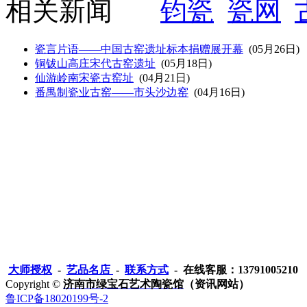
相关新闻
钧瓷
瓷网
瓷言片语——中国古窑遗址标本捐赠展开幕
(05月26日)
铜钹山高庄宋代古窑遗址
(05月18日)
仙游岭南宋瓷古窑址
(04月21日)
番禺制瓷业古窑——市头沙边窑
(04月16日)
大师授权
-
艺品名店
-
联系方式
- 在线客服：13791005210
Copyright ©
济南市绿宝石艺术陶瓷馆
（资讯网站）
鲁ICP备18020199号-2