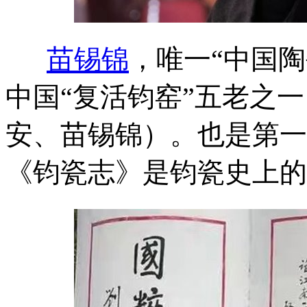
苗锡锦
，唯一“中国
中国“复活钧窑”五老之
安、苗锡锦）。也是第一
《钧瓷志》是钧瓷史上的