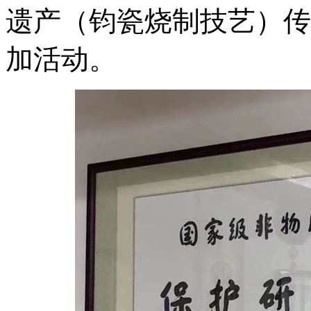
遗产（钧瓷烧制技艺）传
加活动。