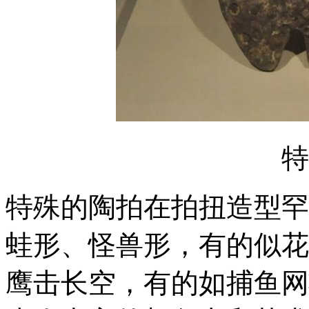
特
特殊的陶拍在拍扭造型罕
蛙形、怪兽形，有的似花
鹰击长空，有的如捕鱼网