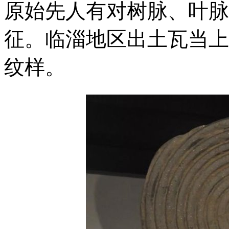
原始先人有对树脉、叶脉
征。临淄地区出土瓦当上
纹样。