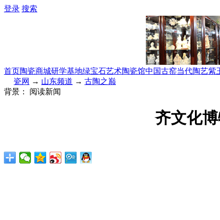
登录
搜索
首页
陶瓷商城
研学基地
绿宝石艺术陶瓷馆
中国古窑
当代陶艺
紫
瓷网
→
山东频道
→
古陶之巅
背景：
阅读新闻
齐文化博