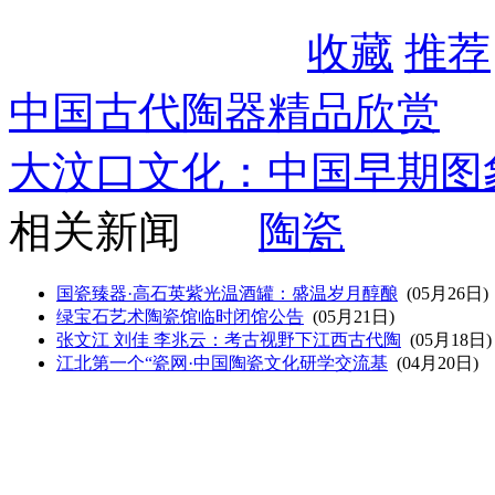
收藏
推荐
中国古代陶器精品欣赏
大汶口文化：中国早期图
相关新闻
陶瓷
国瓷臻器·高石英紫光温酒罐：盛温岁月醇酿
(05月26日)
绿宝石艺术陶瓷馆临时闭馆公告
(05月21日)
张文江 刘佳 李兆云：考古视野下江西古代陶
(05月18日)
江北第一个“瓷网·中国陶瓷文化研学交流基
(04月20日)