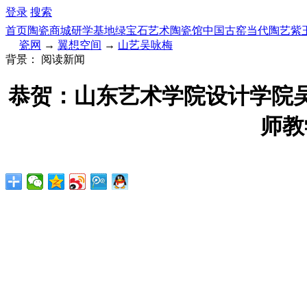
登录
搜索
首页
陶瓷商城
研学基地
绿宝石艺术陶瓷馆
中国古窑
当代陶艺
紫
瓷网
→
翼想空间
→
山艺吴咏梅
背景：
阅读新闻
恭贺：山东艺术学院设计学院
师教