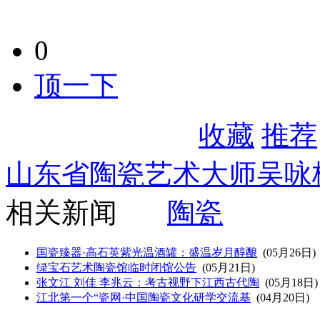
0
顶一下
收藏
推荐
山东省陶瓷艺术大师吴咏
相关新闻
陶瓷
国瓷臻器·高石英紫光温酒罐：盛温岁月醇酿
(05月26日)
绿宝石艺术陶瓷馆临时闭馆公告
(05月21日)
张文江 刘佳 李兆云：考古视野下江西古代陶
(05月18日)
江北第一个“瓷网·中国陶瓷文化研学交流基
(04月20日)