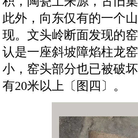
积，陶瓷土来源，古旧集
此外，向东仅有的一个山
现。文头岭断面发现的窑
认是一座斜坡障焰柱龙窑
小，窑头部分也已被破坏
有20米以上〔图四〕。