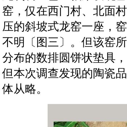
窑，仅在西门村、北面村
压的斜坡式龙窑一座，窑
不明〔图三〕。但该窑所
分布的数排圆饼状垫具，
但本次调查发现的陶瓷品
体从略。