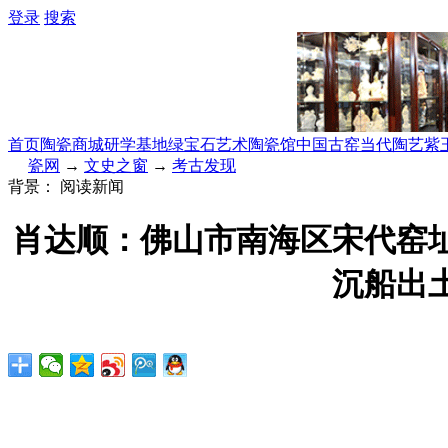
登录
搜索
首页
陶瓷商城
研学基地
绿宝石艺术陶瓷馆
中国古窑
当代陶艺
紫
瓷网
→
文史之窗
→
考古发现
背景：
阅读新闻
肖达顺：佛山市南海区宋代窑址
沉船出