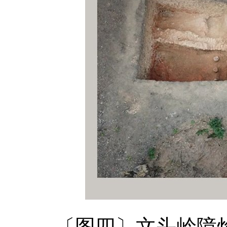
〔图四〕文头岭障