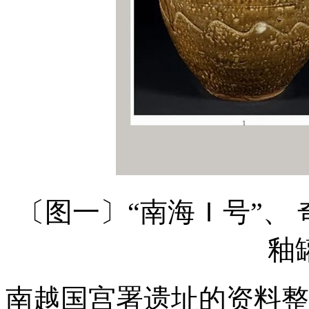
〔图一〕“南海Ｉ号”、
釉
南越国宫署遗址的资料整