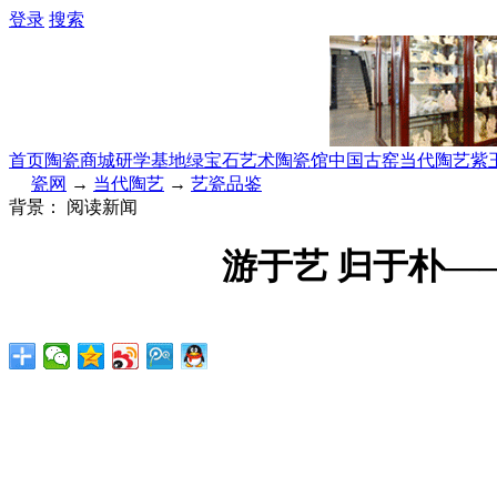
登录
搜索
首页
陶瓷商城
研学基地
绿宝石艺术陶瓷馆
中国古窑
当代陶艺
紫
瓷网
→
当代陶艺
→
艺瓷品鉴
背景：
阅读新闻
游于艺 归于朴—